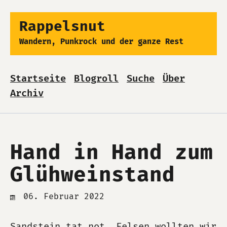
Rappelsnut
Wandern, Punkrock und der ganze Rest
Startseite
Blogroll
Suche
Über
Archiv
Hand in Hand zum
Glühweinstand
06. Februar 2022
Sandstein tat not. Felsen wollten wir