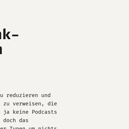
nk-
m
u reduzieren und
 zu verweisen, die
 ja keine Podcasts
 doch das
er Typen um nichts