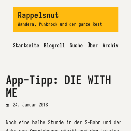
Rappelsnut
Wandern, Punkrock und der ganze Rest
Startseite
Blogroll
Suche
Über
Archiv
App-Tipp: DIE WITH
ME
24. Januar 2018
Noch eine halbe Stunde in der S-Bahn und der
Akku des Smartphones pfeift auf dem letzten