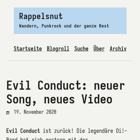
Rappelsnut
Wandern, Punkrock und der ganze Rest
Startseite
Blogroll
Suche
Über
Archiv
Evil Conduct: neuer
Song, neues Video
19. November 2020
Evil Conduct
ist zurück! Die legendäre Oi!-
Band hat sich gestern mit der