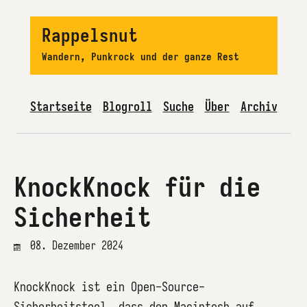
Rappelsnut
Wandern, Punkrock und der ganze Rest
Startseite
Blogroll
Suche
Über
Archiv
KnockKnock für die
Sicherheit
08. Dezember 2024
KnockKnock ist ein Open-Source-
Sicherheitstool, dass den Macintosh auf