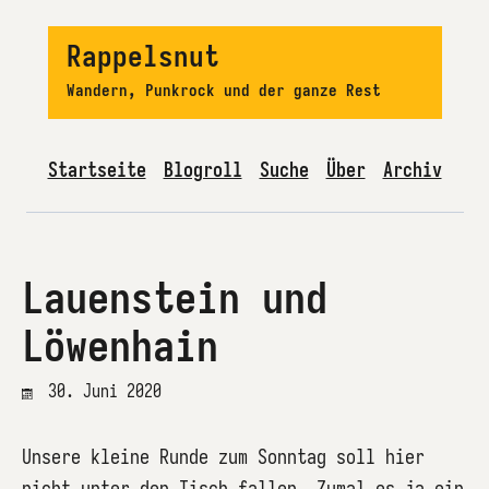
Rappelsnut
Wandern, Punkrock und der ganze Rest
Startseite
Blogroll
Suche
Über
Archiv
Lauenstein und
Löwenhain
30. Juni 2020
Unsere kleine Runde zum Sonntag soll hier
nicht unter den Tisch fallen. Zumal es ja ein