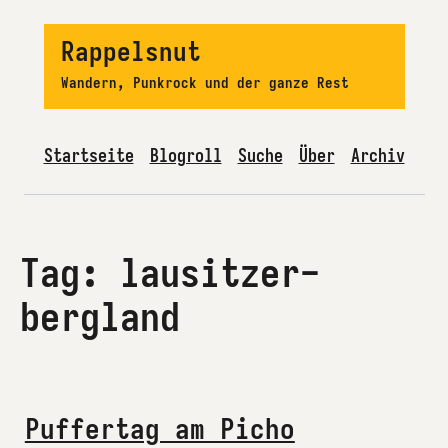
Rappelsnut
Wandern, Punkrock und der ganze Rest
Startseite
Blogroll
Suche
Über
Archiv
Tag: lausitzer-
bergland
Puffertag am Picho