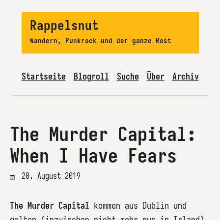
Rappelsnut
Wandern, Punkrock und der ganze Rest
Startseite
Blogroll
Suche
Über
Archiv
The Murder Capital:
When I Have Fears
20. August 2019
The Murder Capital
kommen aus Dublin und
gelten (inzwischen nicht mehr nur in Irland)