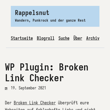
Rappelsnut
Wandern, Punkrock und der ganze Rest
Startseite
Blogroll
Suche
Über
Archiv
WP Plugin: Broken
Link Checker
19. September 2021
Der
Broken Link Checker
überprüft eure
Webseiten auf fehlerhafte Links und nicht