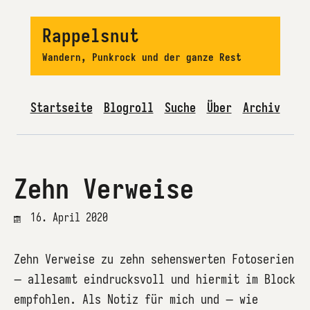
Rappelsnut
Wandern, Punkrock und der ganze Rest
Startseite
Blogroll
Suche
Über
Archiv
Zehn Verweise
16. April 2020
Zehn Verweise zu zehn sehenswerten Fotoserien
– allesamt eindrucksvoll und hiermit im Block
empfohlen. Als Notiz für mich und – wie