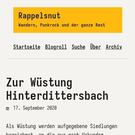
Rappelsnut
Wandern, Punkrock und der ganze Rest
Startseite
Blogroll
Suche
Über
Archiv
Zur Wüstung
Hinterdittersbach
17. September 2020
Als Wüstung werden aufgegebene Siedlungen
bezeichnet, an die nur noch Urkunden,