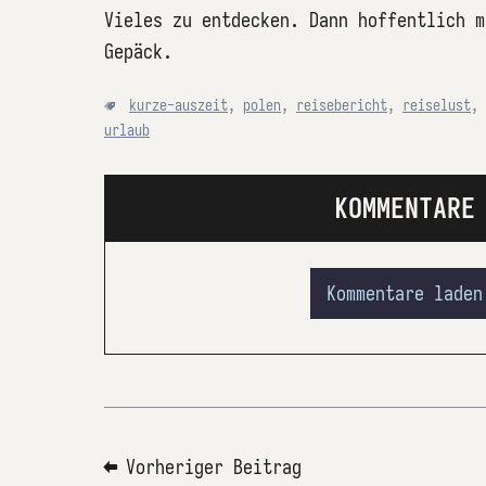
Vieles zu entdecken. Dann hoffentlich m
Gepäck.
kurze-auszeit
,
polen
,
reisebericht
,
reiselust
,
urlaub
KOMMENTARE
Kommentare laden
⬅ Vorheriger Beitrag