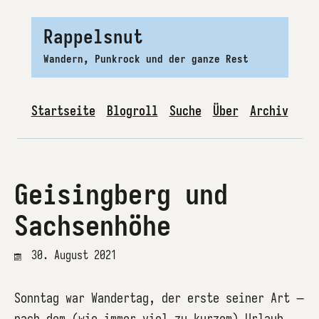
Rappelsnut
Wandern, Punkrock und der ganze Rest
Startseite
Blogroll
Suche
Über
Archiv
Geisingberg und
Sachsenhöhe
30. August 2021
Sonntag war Wandertag, der erste seiner Art –
nach dem (wie immer viel zu kurzem) Urlaub