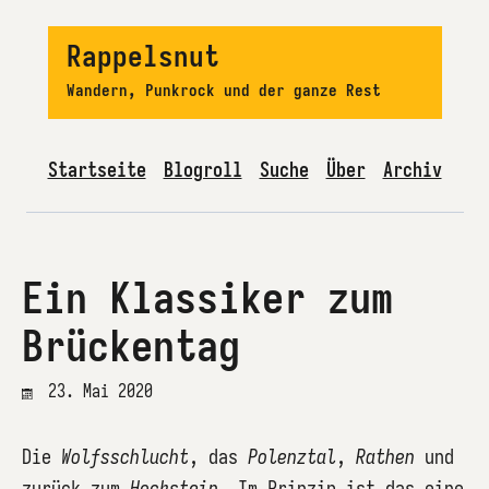
Rappelsnut
Wandern, Punkrock und der ganze Rest
Startseite
Blogroll
Suche
Über
Archiv
Ein Klassiker zum
Brückentag
23. Mai 2020
Die
Wolfsschlucht
, das
Polenztal
,
Rathen
und
zurück zum
Hockstein
. Im Prinzip ist das eine