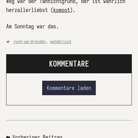
Weg war der Tännichtgrund, der ist wahrlich
herzallerliebst (
komoot
).
Am Sonntag war das.
rund-um-dresden
,
wanderlust
KOMMENTARE
Kommentare laden
⬅ Vorheriger Beitrag