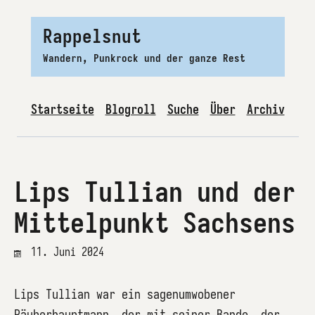
Rappelsnut
Wandern, Punkrock und der ganze Rest
Startseite
Blogroll
Suche
Über
Archiv
Lips Tullian und der
Mittelpunkt Sachsens
11. Juni 2024
Lips Tullian war ein sagenumwobener
Räuberhauptmann, der mit seiner Bande, der