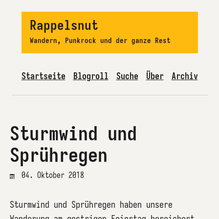
Rappelsnut
Wandern, Punkrock und der ganze Rest
Startseite
Blogroll
Suche
Über
Archiv
Sturmwind und
Sprühregen
04. Oktober 2018
Sturmwind und Sprühregen haben unsere
Wanderung am gestrigen Feiertag bereichert.