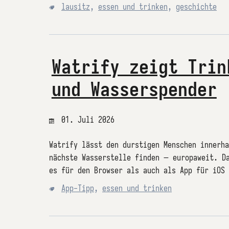
lausitz
,
essen und trinken
,
geschichte
Watrify zeigt Trin
und Wasserspender
01. Juli 2026
Watrify lässt den durstigen Menschen innerha
nächste Wasserstelle finden – europaweit. D
es für den Browser als auch als App für iOS
App-Tipp
,
essen und trinken