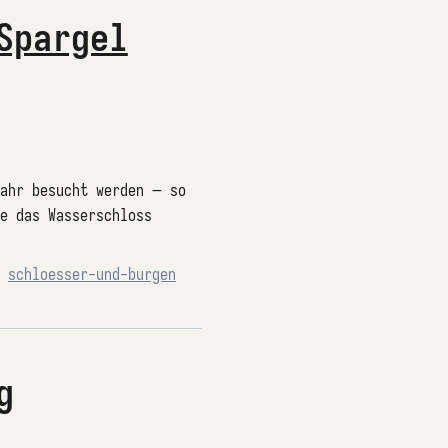
Spargel
Jahr besucht werden – so
e das Wasserschloss
,
schloesser-und-burgen
g