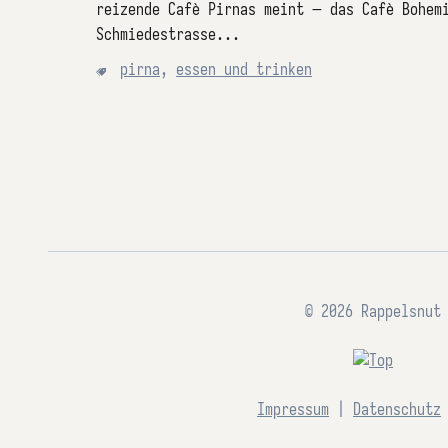
reizende Cafè Pirnas meint – das Cafè Bohem
Schmiedestrasse...
pirna
,
essen und trinken
© 2026 Rappelsnut
Impressum
|
Datenschutz